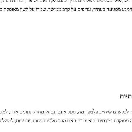
רשו, אילו מסמכים משלימים צריך להמציא, והאם יש צורך בחוות דעת, 
ימנע מפגיעה בעתיד, עדיפים על קרב ממושך. שמרו על לשון מאופקת ב
תיות
שר לבקש צו שיחייב פלטפורמה, ספק אינטרנט או מחזיק נתונים אחר, ל
וקדת ומידתית. הוא יבדוק האם מוצו חלופות פחות פוגעניות, למשל פני