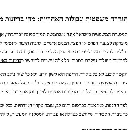
הגדרה משפטית וגבולות האחריות: מהי בריונות מקו
המסגרת המשפטית בישראל אינה משתמשת תמיד במונח "בריונות", אך מ
מוצדקת לצנעת הפרט או הפצת תכנים אישיים, לרבות תיעוד אינטימי ללא
עלולים להקים חשד לעבירות לפי הדין הפלילי. התחזות, פתיחת פרופילי
לפרטיות ועוולות נזיקיות נוספות. כל אלה עשויים להיחשב כ
בריונות באי
הקשר קובע. לא כל ביקורת חריפה היא לשון הרע, ולא כל שיח נוקב הוא
ציבורית אמיתית בפרסום. בנוסף, האחריות אינה חלה רק על המפרסם הרא
חסינים לחלוטין. התעלמות מדיווחים אמינים לאורך זמן או מדיניות אכיפ
לצד ההגנות, כמו אמת בפרסום ותום לב, עומד עקרון המידתיות. ככל שהשי
כך גוברת הסבירות שייחשב כעוולה או עבירה. המסקנה המעשית, לזיהוי