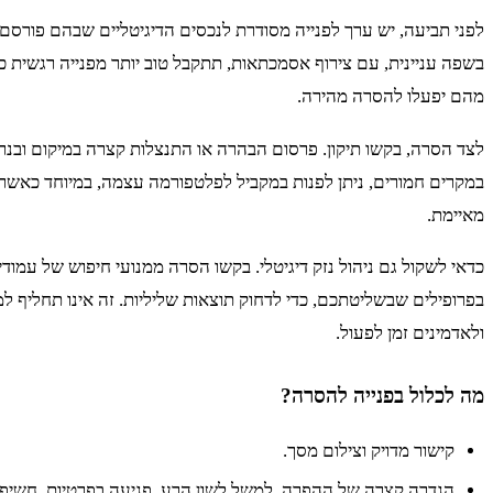
לפני תביעה, יש ערך לפנייה מסודרת לנכסים הדיגיטליים שבהם פורסם ה
בשפה עניינית, עם צירוף אסמכתאות, תתקבל טוב יותר מפנייה רגשית כל
מהם יפעלו להסרה מהירה.
לצד הסרה, בקשו תיקון. פרסום הבהרה או התנצלות קצרה במיקום ובנר
במקרים חמורים, ניתן לפנות במקביל לפלטפורמה עצמה, במיוחד כאשר 
מאיימת.
כדאי לשקול גם ניהול נזק דיגיטלי. בקשו הסרה ממנועי חיפוש של עמודים
בפרופילים שבשליטתכם, כדי לדחוק תוצאות שליליות. זה אינו תחליף למ
ולאדמינים זמן לפעול.
מה לכלול בפנייה להסרה?
קישור מדויק וצילום מסך.
הגדרה קצרה של ההפרה, למשל לשון הרע, פגיעה בפרטיות, חשיפ