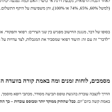
לאחר הנכות הרפואית, נקבעת דרגת אי־כושר: האם וכמה נפגעה יכולת ה
(למשל 60%, 65%, 74% או 100%), והן משפיעות על היקף התשלום.
בסופו של דבר, מנגנון החישוב מפגיש בין שני הצירים: רפואי ותפקודי. 
“לדבר” זה עם זה: תיעוד רפואי שמסביר את המגבלות, לצד עדויות על 
מסמכים, לוחות זמנים ומה באמת קורה בוועדה ה
הדרך לקצבה עוברת בהגשת טופס תביעה מסודר, מכתבי רופא מוסמך, ס
באמת קשה ביום־יום.
ככל שהתיק ממוקד יותר ומבוסס עובדות – כך ההל