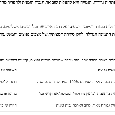
חות גרורות, הנטייה היא להעלות שוב את הנכות הזמנית ולהעריך מחד
ותלות בעזרה יומיומית ישפיעו על דרגת אי־כושר ועל רכיבים משלימים.
קראת התמונה הגדולה, להלן סקירה תמציתית של מצבים נפוצים והמשמעו
לים בצורה ברורה יותר, הנה טבלה שמציגה מצבים נפוצים, קביעות רפואיות וה
אית נפוצה
השלכה על 
ה מאוד, לעיתים 100% זמנית לחצי שנה-שנה
דרגת אי־כו
ת מותאמת לפי נזק נוירולוגי/המטולוגי/אנדוקריני וכו'
בחינה פרטנ
ית גבוהה מאוד, לרוב הארכת נכות זמנית
חיזוק אי־כ