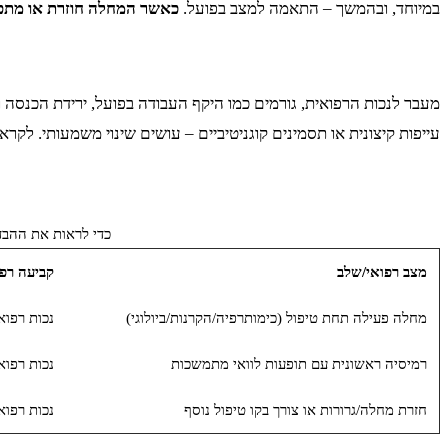
במיוחד, ובהמשך – התאמה למצב בפועל.
כאשר המחלה חוזרת או מתפת
מעבר לנכות הרפואית, גורמים כמו היקף העבודה בפועל, ירידת הכנסה 
עייפות קיצונית או תסמינים קוגניטיביים – עושים שינוי משמעותי. ל
כדי לראות את ההבד
מצב רפואי/שלב
קביעה רפו
מחלה פעילה תחת טיפול (כימותרפיה/הקרנות/ביולוגי)
נכות רפואית גבוה
רמיסיה ראשונית עם תופעות לוואי מתמשכות
נכות רפואי
חזרת מחלה/גרורות או צורך בקו טיפול נוסף
נכות רפוא