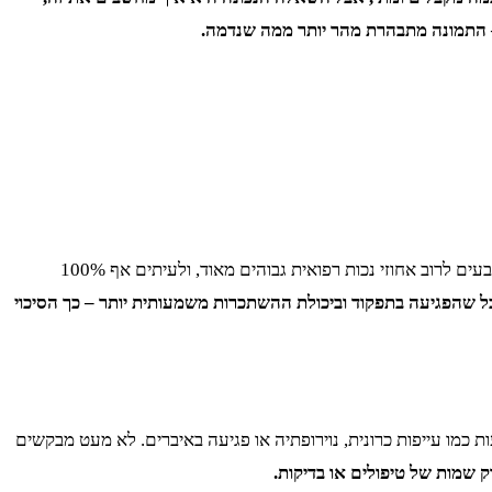
– התמונה מתבהרת מהר יותר ממה שנדמה.
לפני הכול, נבדק האם מדובר במחלה פעילה, בתקופת טיפולים או בשלב של הפוגה. בשלב של טיפולים אקטיביים, כמו כימותרפיה או הקרנות, נקבעים לרוב אחוזי נכות רפואית גבוהים מאוד, ולעיתים אף 100%
ל שהפגיעה בתפקוד וביכולת ההשתכרות משמעותית יותר – כך הסיכוי
כמו עייפות כרונית, נוירופתיה או פגיעה באיברים. לא מעט מבקשים
 שמות של טיפולים או בדיקות.