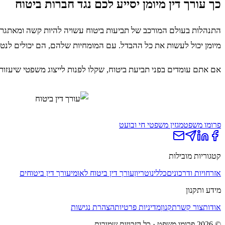
כך עורך דין מיומן יסייע לכם נגד חברות ביטוח
התנהלות בעולם המורכב של תביעות ביטוח עשויה להיות קשה ומאתגרת.
מיומן יכול לעשות את כל ההבדל. עם המומחיות שלהם, הם יכולים לנט
אם אתם עומדים בפני תביעת ביטוח, שקלו לפנות לייצוג משפטי שיעז
פרומו משפט
מגזין משפטי חי ובועט
קטגוריות מובילות
אזרחויות ודרכונים
כללי
נוטריון
עורך דין ביטוח לאומי
עורך דין ביטוחים
מידע ותקנון
אודות
צור קשר
תקנון
מדיניות פרטיות
הצהרת נגישות
©
2026
פרומו משפט
· כל הזכויות שמורות