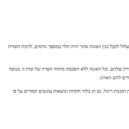
ירבי הוא חמש שנות מאסר וקנס של עד 226,000 ש"ח. העונש המדויק שאדם עלול לקבל בגין האזנת סתר יהיה תלוי במספר גורמים, לרבות חומרת
רת שלהם, וכל האזנה ללא הסכמה מהווה הפרה של זכות זו. בנוסף
ים להם האזינו.
נות ריגול, גם הן בלתי חוקיות ונושאות עונשים חמורים על פי