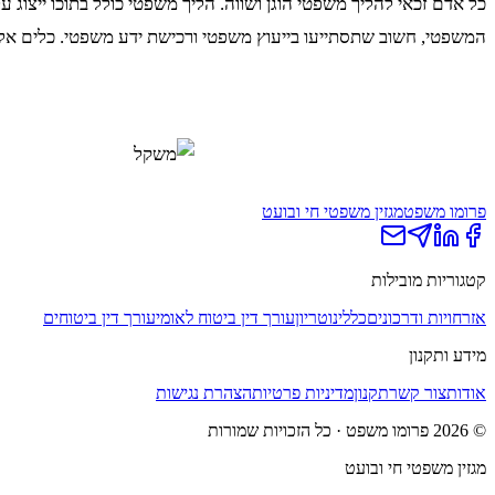
כל אדם זכאי להליך משפטי הוגן ושווה. הליך משפטי כולל בתוכו ייצוג 
המשפטי, חשוב שתסתייעו בייעוץ משפטי ורכישת ידע משפטי. כלים אלה י
פרומו משפט
מגזין משפטי חי ובועט
קטגוריות מובילות
אזרחויות ודרכונים
כללי
נוטריון
עורך דין ביטוח לאומי
עורך דין ביטוחים
מידע ותקנון
אודות
צור קשר
תקנון
מדיניות פרטיות
הצהרת נגישות
©
2026
פרומו משפט
· כל הזכויות שמורות
מגזין משפטי חי ובועט