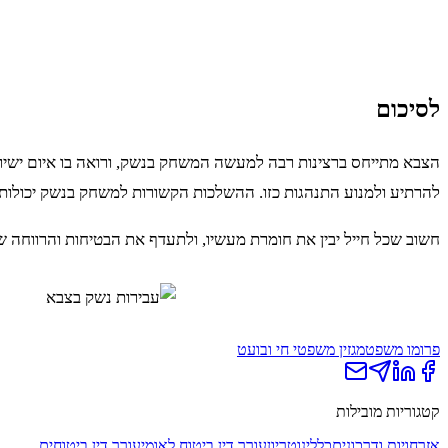
לסיכום
הצבא מתייחס ברצינות רבה למעשה המשחק בנשק, ורואה בו איום ישיר
להרתיע ולמנוע התנהגות כזו. ההשלכות הקשורות למשחק בנשק יכולות 
חשוב שכל חייל יבין את חומרת מעשיו, ולתעדף את הבטיחות והרווחה 
פרומו משפט
מגזין משפטי חי ובועט
קטגוריות מובילות
אזרחויות ודרכונים
כללי
נוטריון
עורך דין ביטוח לאומי
עורך דין ביטוחים