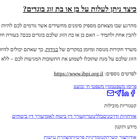
כיצד ניתן לעלות על בן או בת זוג בוגדים?
מהרגע שבו מצאתם מספיק סימנים מחשידים אשר גורמים לכם להיות מאו
להבין אחת ולתמיד – האם בן או בת הזוג שלכם בוגדים בכם? בעזרת חקיר
משרד חקירות מנוסה ומיומן במקרים של
בגידות
, כך שאתם יכולים להיו
הזוג שלכם על מנת שתוכלו לשמוע את התשובות המגיעות לכם – ללא 
לפרטים נוספים:
https://www.ibpi.org.il
פרומו משפט
מגזין משפטי חי ובועט
קטגוריות מובילות
אזרחויות ודרכונים
כללי
נוטריון
עורך דין ביטוח לאומי
עורך דין ביטוחים
מידע ותקנון
אודות
צור קשר
תקנון
מדיניות פרטיות
הצהרת נגישות