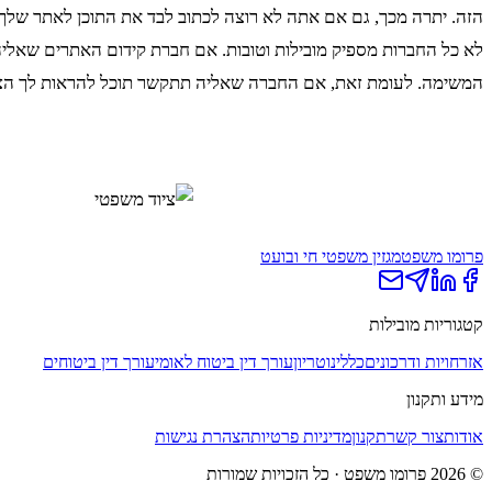
הזה. יתרה מכך, גם אם אתה לא רוצה לכתוב לבד את התוכן לאתר שלך, 
לא כל החברות מספיק מובילות וטובות. אם חברת קידום האתרים שאליה
המשימה. לעומת זאת, אם החברה שאליה תתקשר תוכל להראות לך הצלח
פרומו משפט
מגזין משפטי חי ובועט
קטגוריות מובילות
אזרחויות ודרכונים
כללי
נוטריון
עורך דין ביטוח לאומי
עורך דין ביטוחים
מידע ותקנון
אודות
צור קשר
תקנון
מדיניות פרטיות
הצהרת נגישות
©
2026
פרומו משפט
· כל הזכויות שמורות