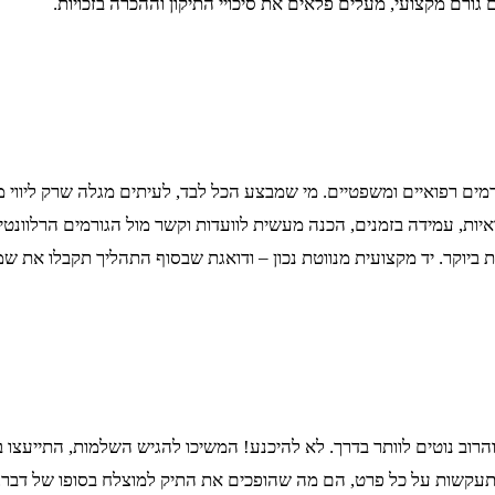
גורם מקצועי, מעלים פלאים את סיכויי התיקון וההכרה בזכויות.
ורמים רפואיים ומשפטיים. מי שמבצע הכל לבד, לעיתים מגלה שרק ליווי מ
ראיות, עמידה בזמנים, הכנה מעשית לוועדות וקשר מול הגורמים הרלוונטיי
ביוקר. יד מקצועית מנווטת נכון – ודואגת שבסוף התהליך תקבלו את ש
רוב נוטים לוותר בדרך. לא להיכנע! המשיכו להגיש השלמות, התייעצו במ
עקשות על כל פרט, הם מה שהופכים את התיק למוצלח בסופו של דבר. ז